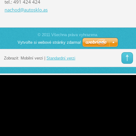
tel.: 491 424 424
nachod@a
utosklo.
as
© 2011 Všechna práva vyhrazena.
Vytvořte si webové stránky zdarma!
Zobrazit:
Mobilní verzi
|
Standardní verzi