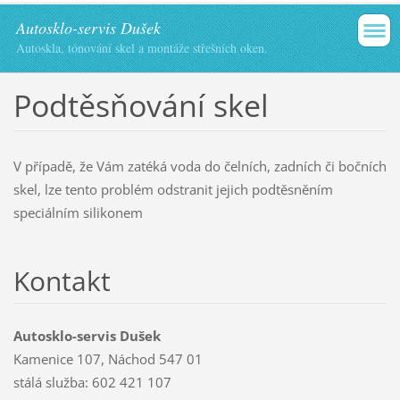
Autosklo-servis Dušek
Autoskla, tónování skel a montáže střešních oken.
Podtěsňování skel
V případě, že Vám zatéká voda do čelních, zadních či bočních
skel, lze tento problém odstranit jejich podtěsněním
speciálním silikonem
Kontakt
Autosklo-servis Dušek
Kamenice 107, Náchod 547 01
stálá služba: 602 421 107