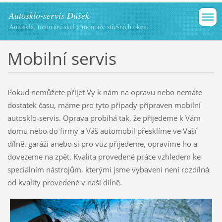
Autosklo-servis Dušek
Autoskla, tónování skel a montáže střešních oken.
Mobilní servis
Pokud nemůžete přijet Vy k nám na opravu nebo nemáte
dostatek času, máme pro tyto případy připraven mobilní
autosklo-servis. Oprava probíhá tak, že přijedeme k Vám
domů nebo do firmy a Váš automobil přesklíme ve Vaší
dílně, garáži anebo si pro vůz přijedeme, opravíme ho a
dovezeme na zpět. Kvalita provedené práce vzhledem ke
speciálním nástrojům, kterými jsme vybaveni není rozdílná
od kvality provedené v naší dílně.