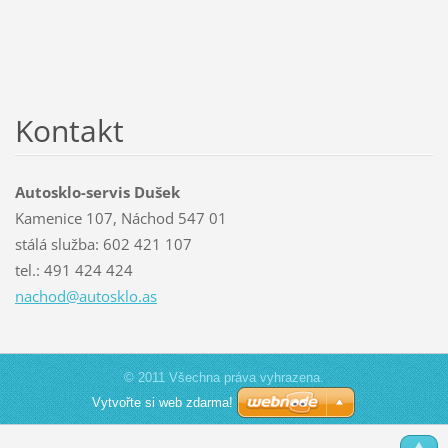
Kontakt
Autosklo-servis Dušek
Kamenice 107, Náchod 547 01
stálá služba: 602 421 107
tel.: 491 424 424
nachod@a
utosklo.
as
© 2011 Všechna práva vyhrazena.
Vytvořte si web zdarma!