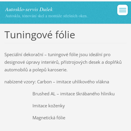
Autosklo-servis Dušek
Autoskla, tónování skel a montáže střešních oken.
Tuningové fólie
Speciální dekorační – tuningové fólie jsou ideální pro
designové úpravy interiérů, přístrojových desek a doplňků
automobilů a polepů karoserie.
nabízené vzory: Carbon – imitace uhlíkového vlákna
Brushed AL – imitace škrábaného hliníku
Imitace koženky
Magnetická fólie