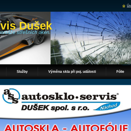
Úv
rvis Dušek
montáže střešních oken.
Služby
Výměna skla při poj. události
Fólie