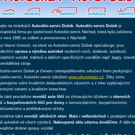
tejte na stránkách
A
utosklo-servis Dušek
.
Autosklo-servis Dušek
je
stupnická firma po společnosti Autosklo-servis Náchod, která byla založena
ž v roce 1995 se sídlem a provozovnou v Náchodě.
zi hlavní činnosti, na které se Autosklo-servis Dušek specializuje, jsou
edevším
oprava a výměna autoskel
osobních vozů, dodávek, autobusů,
kladních vozidel, traktorů a dalších specifických vozidlům např. bagry, stave
zemědělské stroje.
tosklo-servis Dušek je členem celorepublikového sdružení firem poskytující
tosklo-servis.
Autosklo-servis sdružení
www.sdruzeniass.cz
. Díky tomu
sponujeme velmi kvalitním dodavatelským zázemím a z toho vyplývajícími
íznivými cenami a kvalitním know-how.
le také provádíme
montáž auto fólií
se ztmavujícím účinkem a
okenních
ií
a
bezpečnostních fólií pro domy
s termoizolačními, bezpečnostními,
otislunečními a protihlukovými účinky.
ovádíme také
montáž střešních oken
.
Malo i velkoobchod
s prodejem vše
pů autoskel od všech výrobců.
Nakoupená skla zdarma dovážíme
. A dále t
ovádíme drobné opravy vozidel.