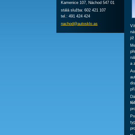
Kamenice 107, Náchod 547 01
stálá služba: 602 421 107
tel.: 491 424 424
nachod@a
utosklo.
as
Ví
ná
ji
Me
př
ná
a 
Au
au
di
př
Dá
fól
pr
Pr
ty
pr