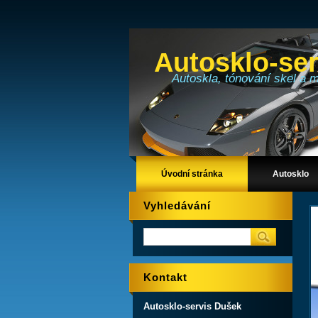
Autosklo-se
Autoskla, tónování skel a 
Úvodní stránka
Autosklo
Vyhledávání
Kontakt
Autosklo-servis Dušek